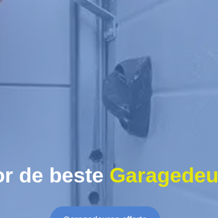
r de beste
Garagedeu