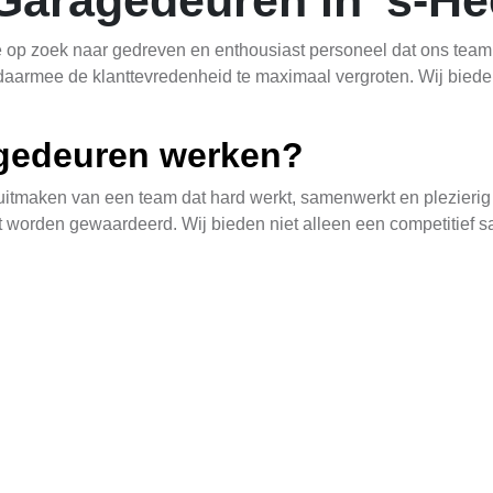
Garagedeuren in 's-H
 op zoek naar gedreven en enthousiast personeel dat ons team v
daarmee de klanttevredenheid te maximaal vergroten. Wij bie
gedeuren werken?
itmaken van een team dat hard werkt, samenwerkt en plezieri
ht worden gewaardeerd. Wij bieden niet alleen een competitief s
 trainingen en ontwikkelingsprogramma's.
eschikbaar?
rend van technische rollen zoals monteurs en installateurs tot
el. Onze technische teams werken met moderne technieken en 
n efficiënte bedrijfsvoering.
n?
aragedeuren? Stuur dan je sollicitatie naar
info@avtgaragedeur