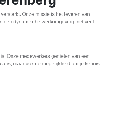
eerenberg
ersterkt. Onze missie is het leveren van
den een dynamische werkomgeving met veel
g is. Onze medewerkers genieten van een
alaris, maar ook de mogelijkheid om je kennis
 ondersteunende functies zoals
materialen, terwijl onze ondersteunende
en.nl
. In je sollicitatie kun je je motivatie en