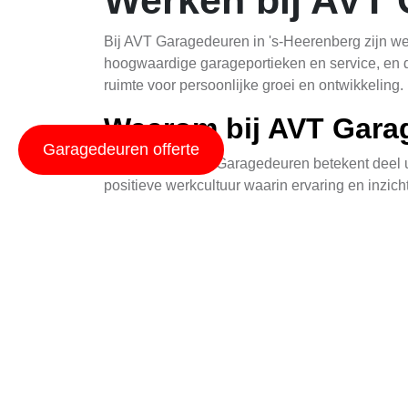
Werken bij AVT 
Bij AVT Garagedeuren in 's-Heerenberg zijn we
hoogwaardige garageportieken en service, en 
ruimte voor persoonlijke groei en ontwikkeling.
Waarom bij AVT Gara
Garagedeuren offerte
Werkend bij AVT Garagedeuren betekent deel u
positieve werkcultuur waarin ervaring en inzic
en vaardigheden te verbeteren door middel van
Welke functies zijn b
We hebben diverse vacatures beschikbaar, varië
verkoopmedewerkers en administratief persone
medewerkers zich richten op klanttevredenheid e
Hoe kan ik sollicitere
Bent u geïnteresseerd in een carrière bij AVT G